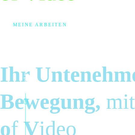
Li
MEINE ARBEITEN
Scroll to explore
Ihr Untenehm
H
Bewegung,
mi
o
f
V
ideo