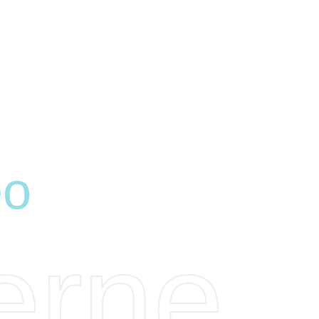
eo
erne