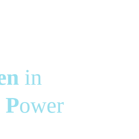
pre
en
in
t
P
ower