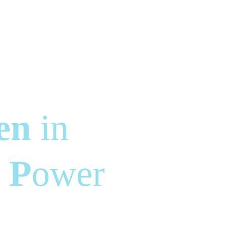
ojec
en
in
SGV
t
P
ower