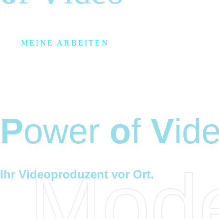
MEINE ARBEITEN
P
ower
o
f
V
id
Mod
Ihr Videoproduzent vor Ort.