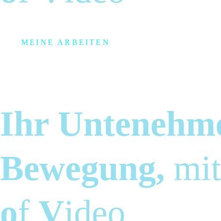
Pr
MEINE ARBEITEN
Ihr Untenehm
D
Bewegung,
mi
o
f
V
ideo