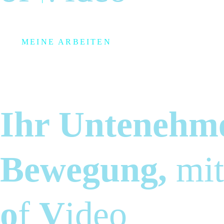
MEINE ARBEITEN
Im
Ihr Untenehm
Bewegung,
mi
o
f
V
ideo